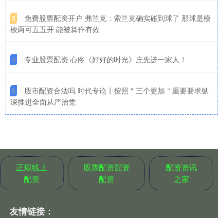
​免费股票配资开户 弗兰克：索兰克确实碰到球了 那球是模
3
棱两可五五开 能被算作有效
​专业股票配资 心疼《好好的时光》庄先进一家人！
4
​股市配资合法吗 时代专论丨按照＂三个更加＂重要要求纵
5
深推进全面从严治党
正规线上
股票配资配资
配资资讯
配资
配资
之家
友情链接：